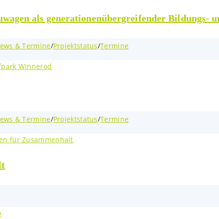
uwagen als generationenübergreifender Bildungs-
ews & Termine
/
Projektstatus
/
Termine
ews & Termine
/
Projektstatus
/
Termine
lt