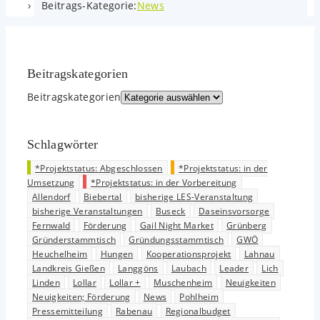
Beitrags-Kategorie:
News
Beitrags­kategorien
Beitrags­kategorien
Schlagwörter
*Projektstatus: Abgeschlossen
*Projektstatus: in der
Umsetzung
*Projektstatus: in der Vorbereitung
Allendorf
Biebertal
bisherige LES-Veranstaltung
bisherige Veranstaltungen
Buseck
Daseinsvorsorge
Fernwald
Förderung
Gail Night Market
Grünberg
Gründerstammtisch
Gründungsstammtisch
GWÖ
Heuchelheim
Hungen
Kooperationsprojekt
Lahnau
Landkreis Gießen
Langgöns
Laubach
Leader
Lich
Linden
Lollar
Lollar +
Muschenheim
Neuigkeiten
Neuigkeiten; Förderung
News
Pohlheim
Pressemitteilung
Rabenau
Regionalbudget