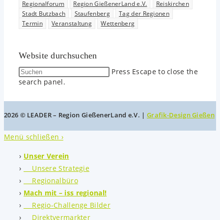
Regionalforum
Region GießenerLand e.V.
Reiskirchen
Stadt Butzbach
Staufenberg
Tag der Regionen
Termin
Veranstaltung
Wettenberg
Website durchsuchen
Press Escape to close the
search panel.
2026 © LEADER – Region GießenerLand e.V. |
Grafik-Design Gießen
Menü schließen ›
Unser Verein
Unsere Strategie
Regionalbüro
Mach mit – iss regional!
Regio-Challenge Bilder
Direktvermarkter