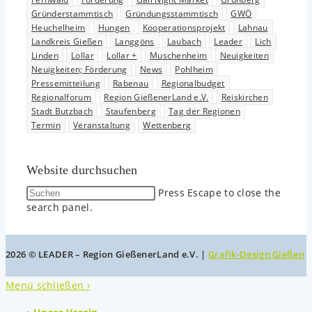
Gründerstammtisch
Gründungsstammtisch
GWÖ
Heuchelheim
Hungen
Kooperationsprojekt
Lahnau
Landkreis Gießen
Langgöns
Laubach
Leader
Lich
Linden
Lollar
Lollar +
Muschenheim
Neuigkeiten
Neuigkeiten; Förderung
News
Pohlheim
Pressemitteilung
Rabenau
Regionalbudget
Regionalforum
Region GießenerLand e.V.
Reiskirchen
Stadt Butzbach
Staufenberg
Tag der Regionen
Termin
Veranstaltung
Wettenberg
Website durchsuchen
Press Escape to close the
search panel.
2026 © LEADER – Region GießenerLand e.V. |
Grafik-Design Gießen
Menü schließen ›