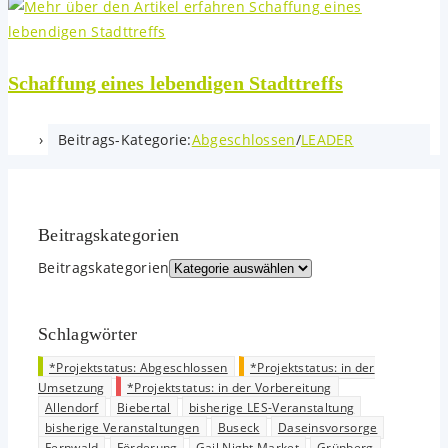
Schaffung eines lebendigen Stadttreffs
Beitrags-Kategorie:
Abgeschlossen
/
LEADER
Beitrags­kategorien
Beitrags­kategorien
Schlagwörter
*Projektstatus: Abgeschlossen
*Projektstatus: in der
Umsetzung
*Projektstatus: in der Vorbereitung
Allendorf
Biebertal
bisherige LES-Veranstaltung
bisherige Veranstaltungen
Buseck
Daseinsvorsorge
Fernwald
Förderung
Gail Night Market
Grünberg