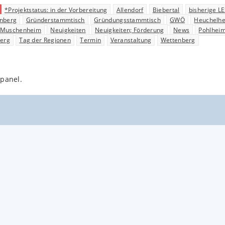
*Projektstatus: in der Vorbereitung
Allendorf
Biebertal
bisherige L
nberg
Gründerstammtisch
Gründungsstammtisch
GWÖ
Heuchelh
Muschenheim
Neuigkeiten
Neuigkeiten; Förderung
News
Pohlhei
berg
Tag der Regionen
Termin
Veranstaltung
Wettenberg
 panel.