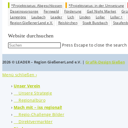
*Projektstatus: Abgeschlossen
*Projektstatus: in der Umsetzung
Daseinsvorsorge
Fernwald
Förderung
Gail Night Market
Grü
Langgöns
Laubach
Leader
Lich
Linden
Lollar
Lollar +
Region GießenerLand e.V.
Reiskirchen
Stadt Butzbach
Staufen
Website durchsuchen
Press Escape to close the search
2026 © LEADER – Region GießenerLand e.V. |
Grafik-Design Gießen
Menü schließen ›
Unser Verein
Unsere Strategie
Regionalbüro
Mach mit – iss regional!
Regio-Challenge Bilder
Direktvermarkter