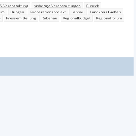
ES-Veranstaltung
bisherige Veranstaltungen
Buseck
eim
Hungen
Kooperationsprojekt
Lahnau
Landkreis Gießen
m
Pressemitteilung
Rabenau
Regionalbudget
Regionalforum