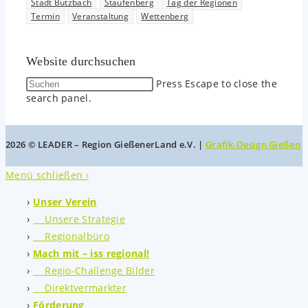
Stadt Butzbach
Staufenberg
Tag der Regionen
Termin
Veranstaltung
Wettenberg
Website durchsuchen
Press Escape to close the
search panel.
2026 © LEADER – Region GießenerLand e.V. |
Grafik-Design Gießen
Menü schließen ›
Unser Verein
Unsere Strategie
Regionalbüro
Mach mit – iss regional!
Regio-Challenge Bilder
Direktvermarkter
Förderung