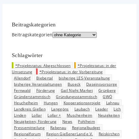
Beitrags­kategorien
Beitrags­kategorien
Schlagwörter
*Projektstatus: Abgeschlossen
*Projektstatus: in der
Umsetzung
*Projektstatus: in der Vorbereitung
Allendorf
Biebertal
bisherige LES-Veranstaltung
bisherige Veranstaltungen
Buseck
Daseinsvorsorge
Fernwald
Förderung
Gail Night Market
Grünberg
Gründerstammtisch
Gründungsstammtisch
GWÖ
Heuchelheim
Hungen
Kooperationsprojekt
Lahnau
Landkreis Gießen
Langgöns
Laubach
Leader
Lich
Linden
Lollar
Lollar +
Muschenheim
Neuigkeiten
Neuigkeiten; Förderung
News
Pohlheim
Pressemitteilung
Rabenau
Regionalbudget
Regionalforum
Region GießenerLand e.V.
Reiskirchen