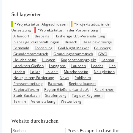
Schlagwörter
*Projektstatus: Abgeschlossen
*Projektstatus: in der
Umsetzung
*Projektstatus: in der Vorbereitung
Allendorf
Biebertal
bisherige LES-Veranstaltung
bisherige Veranstaltungen
Buseck
Daseinsvorsorge
Fernwald
Förderung
Gail Night Market
Grünberg
Gründerstammtisch
Gründungsstammtisch
GWÖ
Heuchelheim
Hungen
Kooperationsprojekt
Lahnau
Landkreis Gießen
Langgöns
Laubach
Leader
Lich
Linden
Lollar
Lollar +
Muschenheim
Neuigkeiten
Neuigkeiten; Förderung
News
Pohlheim
Pressemitteilung
Rabenau
Regionalbudget
Regionalforum
Region GießenerLand e.V.
Reiskirchen
Stadt Butzbach
Staufenberg
Tag der Regionen
Termin
Veranstaltung
Wettenberg
Website durchsuchen
Press Escape to close the