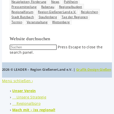
Neuigkeiten; Förderung
News
Pohlheim
Pressemitteilung
Rabenau
Regionalbudget
Regionalforum
Region GießenerLand e.V.
Reiskirchen
Stadt Butzbach
Staufenberg
Tag der Regionen
Termin
Veranstaltung
Wettenberg
Website durchsuchen
Press Escape to close the
search panel.
2026 © LEADER – Region GießenerLand e.V. |
Grafik-Design Gießen
Menü schließen ›
Unser Verein
Unsere Strategie
Regionalbüro
Mach mit – iss regional!