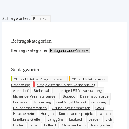
Schlagwörter
:
Biebertal
Beitrags­kategorien
Beitrags­kategorien
Schlagwörter
*Projektstatus: Abgeschlossen
*Projektstatus: in der
Umsetzung
*Projektstatus: in der Vorbereitung
Allendorf
Biebertal
bisherige LES-Veranstaltung
bisherige Veranstaltungen
Buseck
Daseinsvorsorge
Fernwald
Förderung
Gail Night Market
Grünberg
Gründerstammtisch
Gründungsstammtisch
GWÖ
Heuchelheim
Hungen
Kooperationsprojekt
Lahnau
Landkreis Gießen
Langgöns
Laubach
Leader
Lich
Linden
Lollar
Lollar +
Muschenheim
Neuigkeiten