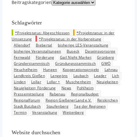
Beitrags­kategorien
Schlagwörter
*Projektstatus: Abgeschlossen
*Projektstatus: in der
Umsetzung
*Projektstatus: in der Vorbereitung
Allendorf
Biebertal
bisherige LES-Veranstaltung
bisherige Veranstaltungen
Buseck
Daseinsvorsorge
Fernwald
Förderung
Gail Night Market
Grünberg
Gründerstammtisch
Gründungsstammtisch
GWÖ
Heuchelheim
Hungen
Kooperationsprojekt
Lahnau
Landkreis Gießen
Langgöns
Laubach
Leader
Lich
Linden
Lollar
Lollar +
Muschenheim
Neuigkeiten
Neuigkeiten; Förderung
News
Pohlheim
Pressemitteilung
Rabenau
Regionalbudget
Regionalforum
Region GießenerLand e.V.
Reiskirchen
Stadt Butzbach
Staufenberg
Tag der Regionen
Termin
Veranstaltung
Wettenberg
Website durchsuchen