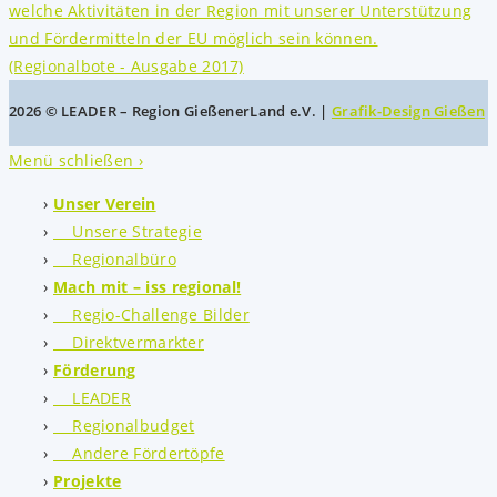
2026 © LEADER – Region GießenerLand e.V. |
Grafik-Design Gießen
Menü schließen ›
Unser Verein
Unsere Strategie
Regionalbüro
Mach mit – iss regional!
Regio-Challenge Bilder
Direktvermarkter
Förderung
LEADER
Regionalbudget
Andere Fördertöpfe
Projekte